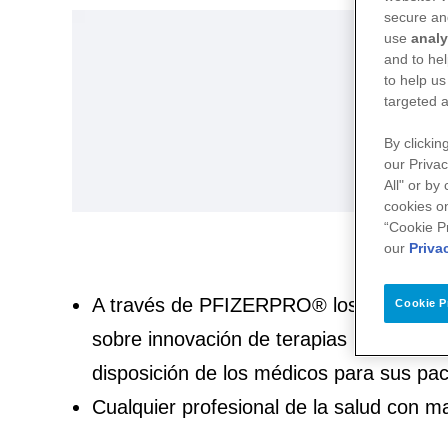
secure an
use
analy
and to hel
to help us
targeted a
By clickin
our Privac
All" or by
cookies on
“Cookie P
our
Priva
A través de PFIZERPRO® los profesional
Cookie P
sobre innovación de terapias médicas y
disposición de los médicos para sus pac
Cualquier profesional de la salud con 