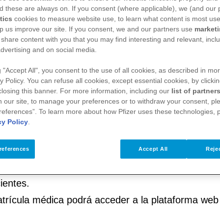
d these are always on. If you consent (where applicable), we (and our 
tics
cookies to measure website use, to learn what content is most use
p us improve our site. If you consent, we and our partners use
market
 share content with you that you may find interesting and relevant, inclu
dvertising and on social media.
g "Accept All", you consent to the use of all cookies, as described in mor
y Policy. You can refuse all cookies, except essential cookies, by clicki
 closing this banner. For more information, including our
list of partner
 our site, to manage your preferences or to withdraw your consent, ple
references”. To learn more about how Pfizer uses these technologies, 
cy Policy
.
es de la salud pueden acceder a información cientí
references
Accept All
Rejec
 vacunas, programas de formación, discusiones a
ientes.
matrícula médica podrá acceder a la plataforma we