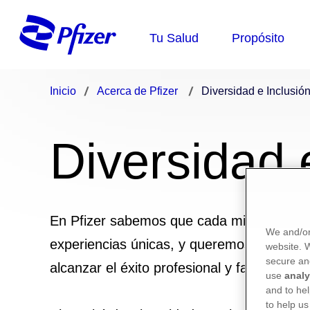
Inicio
Acerca de Pfizer
Diversidad e Inclusió
Diversidad 
En Pfizer sabemos que cada miembro de la 
We and/or
experiencias únicas, y queremos que en l
website.
secure an
alcanzar el éxito profesional y familiar.
use
analy
and to hel
to help us