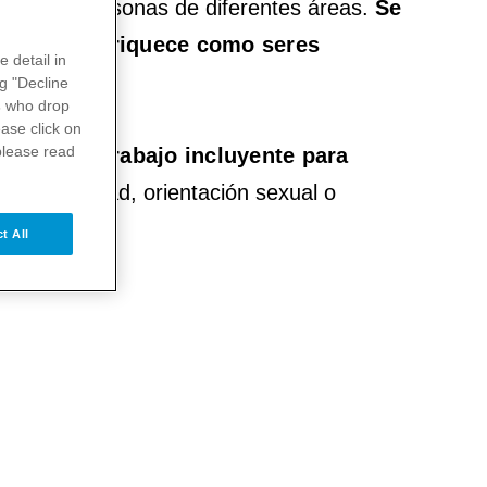
mado por personas de diferentes áreas.
Se
ivas nos enriquece como seres
e detail in
ocios.
ng "Decline
s
who drop
ase click on
please read
iente de trabajo incluyente para
, nacionalidad, orientación sexual o
t All