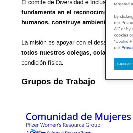
El comité de Diversidad e Inclusión de Pf
targeted a
fundamenta en el reconocimiento de q
By clickin
humanos, construye ambientes de traba
our Privac
All" or by
cookies on
“Cookie P
La misión es apoyar con el desarrollo de in
our
Priva
todos nuestros colegas, colaboradores
condición física.
Cookie P
Grupos de Trabajo