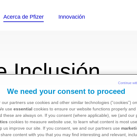
n
e Inclusión
Continue wit
We need your consent to proceed
organización se distingue por talentos, capacida
 our partners use cookies and other similar technologies (“cookies”) o
a compañía encuentren la oportunidad de potenciar
 We use
essential
cookies to ensure our website functions properly and 
d these are always on. If you consent (where applicable), we (and our 
tics
cookies to measure website use, to learn what content is most use
p us improve our site. If you consent, we and our partners use
market
 share content with you that you may find interesting and relevant, inclu