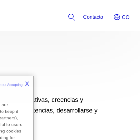
Contacto
X
hout Accepting 
des, perspectivas, creencias y
n our
 sus competencias, desarrollarse y
to keep it
partners),
ful to users
ing
cookies
ding for