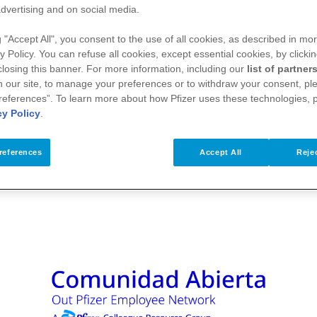
izer Colombia es un grupo local de colegas confor
dvertising and on social media.
ue la diversidad de pensamientos y perspect
g "Accept All", you consent to the use of all cookies, as described in mor
jo agradables y favorece el éxito de los neg
y Policy. You can refuse all cookies, except essential cookies, by clicki
 closing this banner. For more information, including our
list of partner
 our site, to manage your preferences or to withdraw your consent, ple
references”. To learn more about how Pfizer uses these technologies, 
iciativas locales
que contribuyan a crear un amb
cy Policy
.
 y aliados
, sin que importe el género, raza, edad
references
Accept All
Rejec